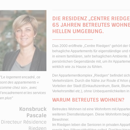
DIE RESIDENZ „CENTRE RIEDG
65 JAHREN BETREUTES WOHNE
HELLEN UMGEBUNG.
Das 2000 eröffnete „Centre Riedgen“ gehört der 
behagliche Appartements für eigenständige und 
in einem familiären, sehr behaglichen Ambiente.
persönlichen Gegenstände mit, um ihr Appartemen
wirklich wie zu Hause zu fühlen.
Der Appartementkomplex „Riedgen“ befindet sich
"Le logement encadré, ce
Verkehrslärm. Durch die Nähe zur Route d’Arlon p
sont des appartements «
Vorteilen der Stadt (Einkaufszentrum, Bank, Blume
comme chez soi», avec
Verkehrsmittel etc.), ohne Unbequemlichkeiten 
l’encadrement et les services
en plus"
WARUM BETREUTES WOHNEN?
Konsbruck
Betreutes Wohnen ist eine Wohnform mit Apparte
Pascale
weiteren Dienstleistungen. Diese Wohnform begün
Bewohner.
Directeur Résidence
Im Riedgen leben die Senioren in privaten Appar
Riedgen