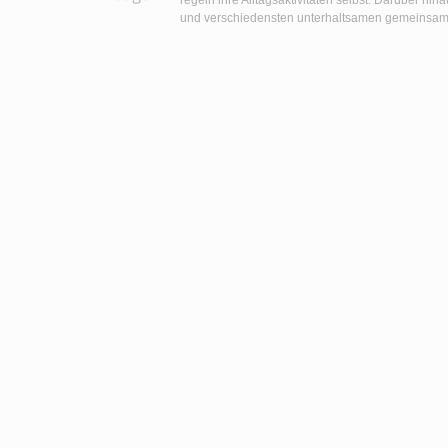
regeln ihre Alltagsaktivitäten selbst. Darüber h
und verschiedensten unterhaltsamen gemeinsamen 