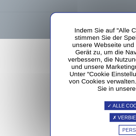
Sodexo Luxembourg SA
39, rue d
Indem Sie auf "Alle C
webdesign
stimmen Sie der Spe
unsere Webseite und d
Gerät zu, um die Nav
verbessern, die Nutzun
und unsere Marketin
Unter "Cookie Einstel
von Cookies verwalten.
Sie in unsere
ALLE COO
VERBIE
PERS